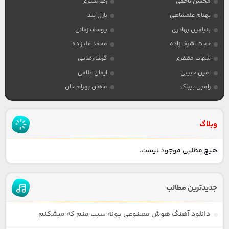
محسن یاحقی
رضا شیری
بهنام علمشاهی
پازل بند
بنیامین بهادری
یوسف زمانی
حجت اشرف زاده
محمد علیزاده
شهاب مظفری
گرشا رضایی
امین حبیبی
ایمان غلامی
رامین بیباک
ماهان بهرام خان
وبلاگ
هیچ مطلبی موجود نیست.
جدیدترین مطالب
دانلود آهنگ هوش مصنوعی پونه سبب منم که میشکنم