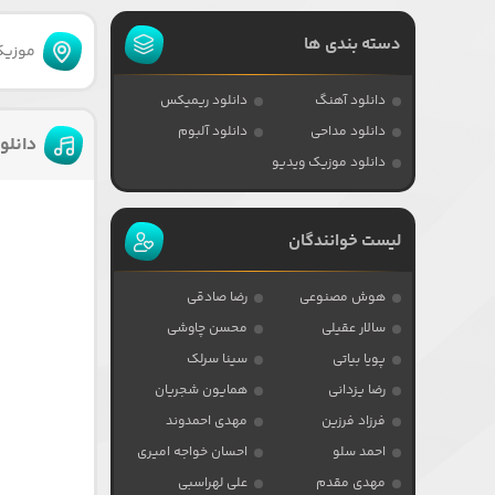
دسته بندی ها
موزیکا
دانلود آهنگ
دانلود ریمیکس
دانلود مداحی
دانلود آلبوم
دانلو
دانلود موزیک ویدیو
لیست خوانندگان
هوش مصنوعی
رضا صادقی
سالار عقیلی
محسن چاوشی
پویا بیاتی
سینا سرلک
رضا یزدانی
همایون شجریان
فرزاد فرزین
مهدی احمدوند
احمد سلو
احسان خواجه امیری
مهدی مقدم
علی لهراسبی