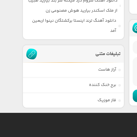
دانلود آهنگ سروم درد میکنه سر بند بیارید طبیب
از ملک اسکندر بیارید هوش مصنوعی زن
دانلود آهنگ ترند اینستا برکشتگان نینوا اربعین
آمد
تبلیغات متنی
آراز هاست
برج خنک کننده
فاز موزیک