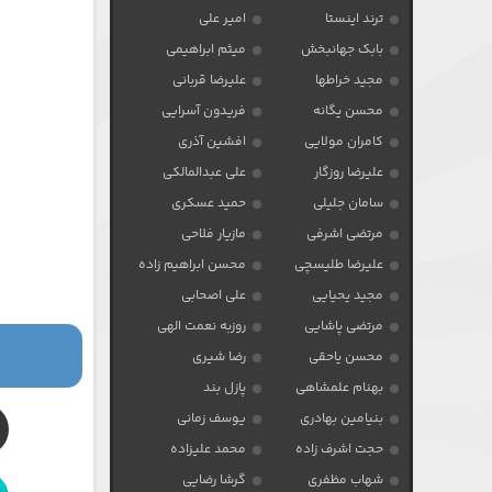
ترند اینستا
امیر علی
بابک جهانبخش
میثم ابراهیمی
مجید خراطها
علیرضا قربانی
محسن یگانه
فریدون آسرایی
کامران مولایی
افشین آذری
علیرضا روزگار
علی عبدالمالکی
سامان جلیلی
حمید عسکری
مرتضی اشرفی
مازیار فلاحی
علیرضا طلیسچی
محسن ابراهیم زاده
مجید یحیایی
علی اصحابی
مرتضی پاشایی
روزبه نعمت الهی
محسن یاحقی
رضا شیری
بهنام علمشاهی
پازل بند
بنیامین بهادری
یوسف زمانی
حجت اشرف زاده
محمد علیزاده
شهاب مظفری
گرشا رضایی