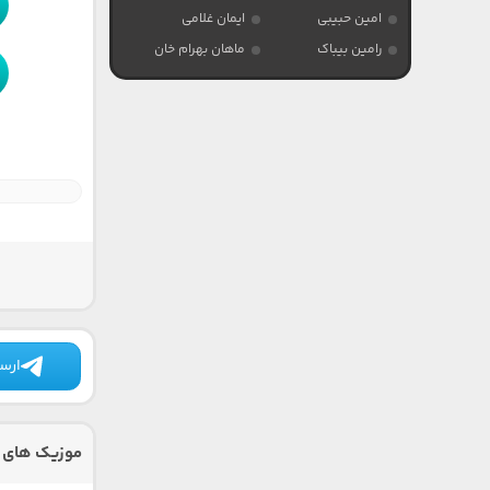
امین حبیبی
ایمان غلامی
رامین بیباک
ماهان بهرام خان
ارسا
موزیک های د