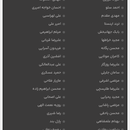
احمد سلو
احسان خواجه امیری
مهدی مقدم
علی لهراسبی
ترند اینستا
امیر علی
بابک جهانبخش
میثم ابراهیمی
مجید خراطها
علیرضا قربانی
محسن یگانه
فریدون آسرایی
کامران مولایی
افشین آذری
علیرضا روزگار
علی عبدالمالکی
سامان جلیلی
حمید عسکری
مرتضی اشرفی
مازیار فلاحی
علیرضا طلیسچی
محسن ابراهیم زاده
مجید یحیایی
علی اصحابی
مرتضی پاشایی
روزبه نعمت الهی
محسن یاحقی
رضا شیری
بهنام علمشاهی
پازل بند
بنیامین بهادری
یوسف زمانی