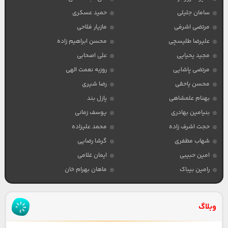
سامان جلیلی
حمید عسکری
مرتضی اشرفی
مازیار فلاحی
علیرضا طلیسچی
محسن ابراهیم زاده
مجید یحیایی
علی اصحابی
مرتضی پاشایی
روزبه نعمت الهی
محسن یاحقی
رضا شیری
بهنام علمشاهی
پازل بند
بنیامین بهادری
یوسف زمانی
حجت اشرف زاده
محمد علیزاده
شهاب مظفری
گرشا رضایی
امین حبیبی
ایمان غلامی
رامین بیباک
ماهان بهرام خان
وبلاگ