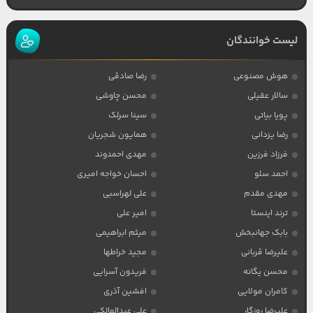
لیست خوانندگان
هوش مصنوعی
رضا صادقی
سالار عقیلی
محسن چاوشی
پویا بیاتی
سینا سرلک
رضا یزدانی
همایون شجریان
فرزاد فرزین
مهدی احمدوند
احمد سلو
احسان خواجه امیری
مهدی مقدم
علی لهراسبی
ترند اینستا
امیر علی
بابک جهانبخش
میثم ابراهیمی
علیرضا قربانی
مجید خراطها
محسن یگانه
فریدون آسرایی
کامران مولایی
افشین آذری
علیرضا روزگار
علی عبدالمالکی