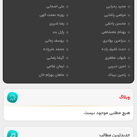
مجید یحیایی
علی اصحابی
مرتضی پاشایی
روزبه نعمت الهی
محسن یاحقی
رضا شیری
بهنام علمشاهی
پازل بند
بنیامین بهادری
یوسف زمانی
حجت اشرف زاده
محمد علیزاده
شهاب مظفری
گرشا رضایی
امین حبیبی
ایمان غلامی
رامین بیباک
ماهان بهرام خان
وبلاگ
هیچ مطلبی موجود نیست.
جدیدترین مطالب