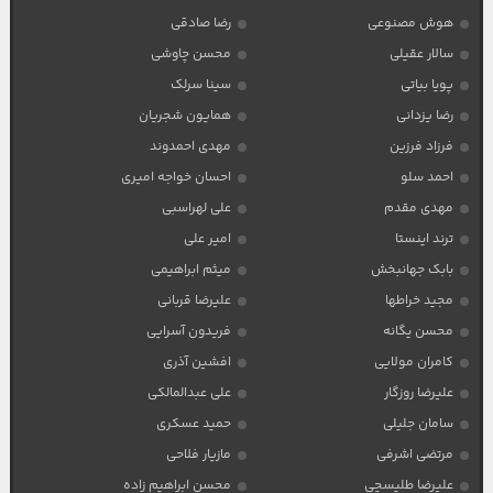
هوش مصنوعی
رضا صادقی
سالار عقیلی
محسن چاوشی
پویا بیاتی
سینا سرلک
رضا یزدانی
همایون شجریان
فرزاد فرزین
مهدی احمدوند
احمد سلو
احسان خواجه امیری
مهدی مقدم
علی لهراسبی
ترند اینستا
امیر علی
بابک جهانبخش
میثم ابراهیمی
مجید خراطها
علیرضا قربانی
محسن یگانه
فریدون آسرایی
کامران مولایی
افشین آذری
علیرضا روزگار
علی عبدالمالکی
سامان جلیلی
حمید عسکری
مرتضی اشرفی
مازیار فلاحی
علیرضا طلیسچی
محسن ابراهیم زاده