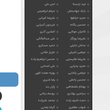
ترند اینستا
امیر علی
بابک جهانبخش
میثم ابراهیمی
مجید خراطها
علیرضا قربانی
محسن یگانه
فریدون آسرایی
کامران مولایی
افشین آذری
علیرضا روزگار
علی عبدالمالکی
سامان جلیلی
حمید عسکری
مرتضی اشرفی
مازیار فلاحی
علیرضا طلیسچی
محسن ابراهیم زاده
مجید یحیایی
علی اصحابی
مرتضی پاشایی
روزبه نعمت الهی
محسن یاحقی
رضا شیری
بهنام علمشاهی
پازل بند
بنیامین بهادری
یوسف زمانی
حجت اشرف زاده
محمد علیزاده
شهاب مظفری
گرشا رضایی