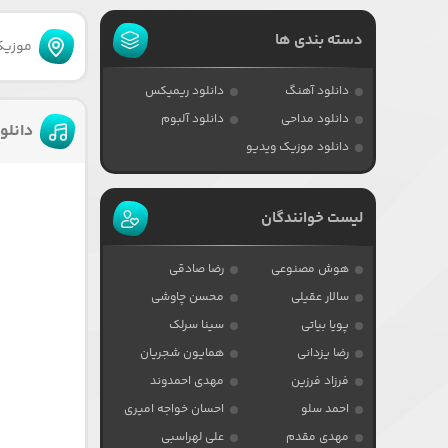
دسته بندی ها
موزیکا
دانلود آهنگ
دانلود ریمیکس
دانلود مداحی
دانلود آلبوم
دانلو
دانلود موزیک ویدیو
لیست خوانندگان
هوش مصنوعی
رضا صادقی
سالار عقیلی
محسن چاوشی
پویا بیاتی
سینا سرلک
رضا یزدانی
همایون شجریان
فرزاد فرزین
مهدی احمدوند
احمد سلو
احسان خواجه امیری
مهدی مقدم
علی لهراسبی