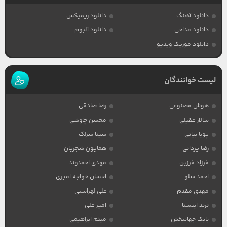
دانلود آهنگ
دانلود ریمیکس
دانلود مداحی
دانلود آلبوم
دانلود موزیک ویدیو
لیست خوانندگان
هوش مصنوعی
رضا صادقی
سالار عقیلی
محسن چاوشی
پویا بیاتی
سینا سرلک
رضا یزدانی
همایون شجریان
فرزاد فرزین
مهدی احمدوند
احمد سلو
احسان خواجه امیری
مهدی مقدم
علی لهراسبی
ترند اینستا
امیر علی
بابک جهانبخش
میثم ابراهیمی