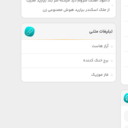
دانلود آهنگ سروم درد میکنه سر بند بیارید طبیب
از ملک اسکندر بیارید هوش مصنوعی زن
تبلیغات متنی
آراز هاست
برج خنک کننده
فاز موزیک