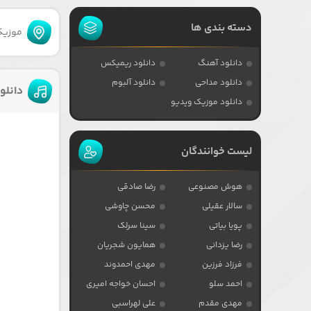
دسته بندی ها
موزیکا
دانلود آهنگ
دانلود ریمیکس
دانلود مداحی
دانلود آلبوم
دانلو
دانلود موزیک ویدیو
لیست خوانندگان
هوش مصنوعی
رضا صادقی
سالار عقیلی
محسن چاوشی
پویا بیاتی
سینا سرلک
رضا یزدانی
همایون شجریان
فرزاد فرزین
مهدی احمدوند
احمد سلو
احسان خواجه امیری
مهدی مقدم
علی لهراسبی