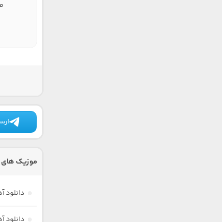
من
ارسا
موزیک های د
دانلود آ
دانلود آ