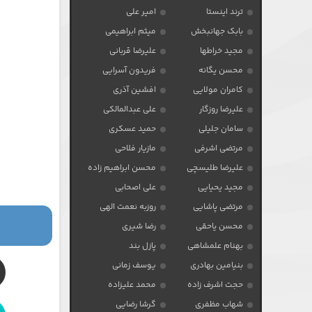
ترند اینستا
امیر علی
بابک جهانبخش
میثم ابراهیمی
مجید خراطها
علیرضا قربانی
محسن یگانه
فریدون آسرایی
کامران مولایی
افشین آذری
علیرضا روزگار
علی عبدالمالکی
سامان جلیلی
حمید عسکری
مرتضی اشرفی
مازیار فلاحی
علیرضا طلیسچی
محسن ابراهیم زاده
مجید یحیایی
علی اصحابی
مرتضی پاشایی
روزبه نعمت الهی
محسن یاحقی
رضا شیری
بهنام علمشاهی
پازل بند
بنیامین بهادری
یوسف زمانی
حجت اشرف زاده
محمد علیزاده
شهاب مظفری
گرشا رضایی