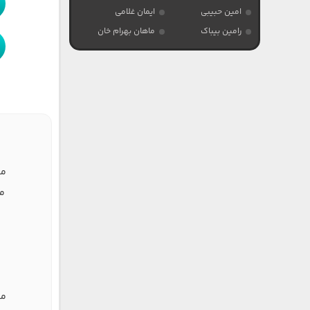
امین حبیبی
ایمان غلامی
رامین بیباک
ماهان بهرام خان
مه
من
مه