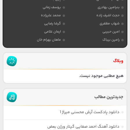
بنیامین بهادری
یوسف زمانی
حجت اشرف زاده
محمد علیزاده
شهاب مظفری
گرشا رضایی
امین حبیبی
ایمان غلامی
رامین بیباک
ماهان بهرام خان
وبلاگ
هیچ مطلبی موجود نیست.
جدیدترین مطالب
دانلود پادکست آرش محسنی میراژ 1
دانلود آهنگ احمد صفایی گیتار ورژن بعض