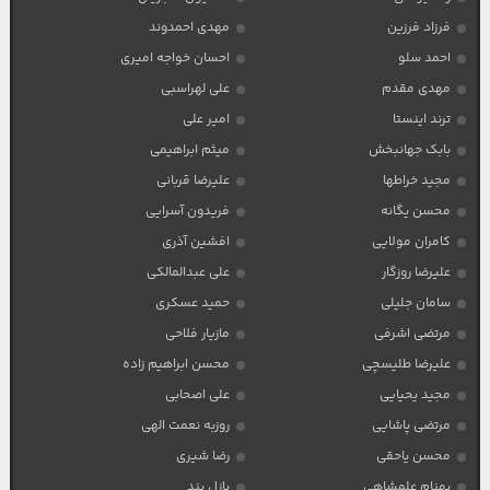
فرزاد فرزین
مهدی احمدوند
احمد سلو
احسان خواجه امیری
مهدی مقدم
علی لهراسبی
ترند اینستا
امیر علی
بابک جهانبخش
میثم ابراهیمی
مجید خراطها
علیرضا قربانی
محسن یگانه
فریدون آسرایی
کامران مولایی
افشین آذری
علیرضا روزگار
علی عبدالمالکی
سامان جلیلی
حمید عسکری
مرتضی اشرفی
مازیار فلاحی
علیرضا طلیسچی
محسن ابراهیم زاده
مجید یحیایی
علی اصحابی
مرتضی پاشایی
روزبه نعمت الهی
محسن یاحقی
رضا شیری
بهنام علمشاهی
پازل بند