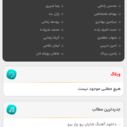
محسن یاحقی
رضا شیری
بهنام علمشاهی
پازل بند
بنیامین بهادری
یوسف زمانی
حجت اشرف زاده
محمد علیزاده
شهاب مظفری
گرشا رضایی
امین حبیبی
ایمان غلامی
رامین بیباک
ماهان بهرام خان
وبلاگ
هیچ مطلبی موجود نیست.
جدیدترین مطالب
دانلود آهنگ شایان یو بزار برو