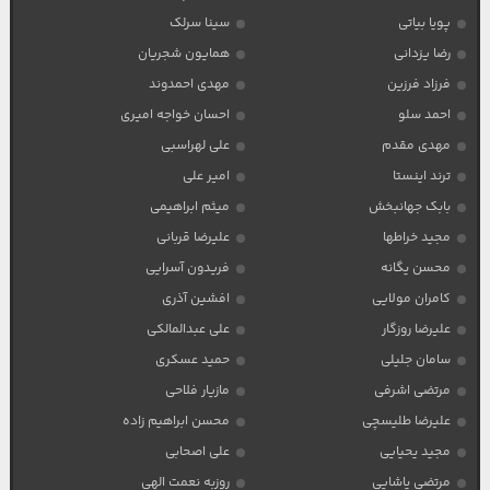
پویا بیاتی
سینا سرلک
رضا یزدانی
همایون شجریان
فرزاد فرزین
مهدی احمدوند
احمد سلو
احسان خواجه امیری
مهدی مقدم
علی لهراسبی
ترند اینستا
امیر علی
بابک جهانبخش
میثم ابراهیمی
مجید خراطها
علیرضا قربانی
محسن یگانه
فریدون آسرایی
کامران مولایی
افشین آذری
علیرضا روزگار
علی عبدالمالکی
سامان جلیلی
حمید عسکری
مرتضی اشرفی
مازیار فلاحی
علیرضا طلیسچی
محسن ابراهیم زاده
مجید یحیایی
علی اصحابی
مرتضی پاشایی
روزبه نعمت الهی