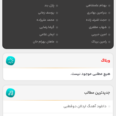
بهنام علمشاهی
پازل بند
بنیامین بهادری
یوسف زمانی
حجت اشرف زاده
محمد علیزاده
شهاب مظفری
گرشا رضایی
امین حبیبی
ایمان غلامی
رامین بیباک
ماهان بهرام خان
وبلاگ
هیچ مطلبی موجود نیست.
جدیدترین مطالب
دانلود آهنگ اردلان دوقطبی