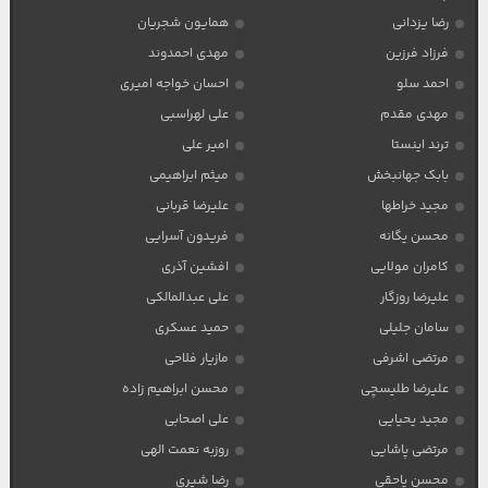
رضا یزدانی
همایون شجریان
فرزاد فرزین
مهدی احمدوند
احمد سلو
احسان خواجه امیری
مهدی مقدم
علی لهراسبی
ترند اینستا
امیر علی
بابک جهانبخش
میثم ابراهیمی
مجید خراطها
علیرضا قربانی
محسن یگانه
فریدون آسرایی
کامران مولایی
افشین آذری
علیرضا روزگار
علی عبدالمالکی
سامان جلیلی
حمید عسکری
مرتضی اشرفی
مازیار فلاحی
علیرضا طلیسچی
محسن ابراهیم زاده
مجید یحیایی
علی اصحابی
مرتضی پاشایی
روزبه نعمت الهی
محسن یاحقی
رضا شیری