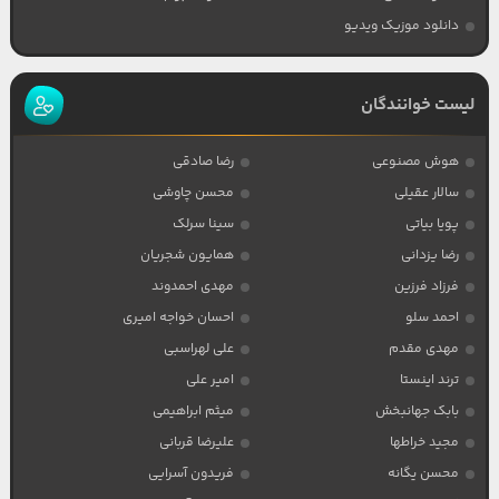
دانلود موزیک ویدیو
لیست خوانندگان
هوش مصنوعی
رضا صادقی
سالار عقیلی
محسن چاوشی
پویا بیاتی
سینا سرلک
رضا یزدانی
همایون شجریان
فرزاد فرزین
مهدی احمدوند
احمد سلو
احسان خواجه امیری
مهدی مقدم
علی لهراسبی
ترند اینستا
امیر علی
بابک جهانبخش
میثم ابراهیمی
مجید خراطها
علیرضا قربانی
محسن یگانه
فریدون آسرایی