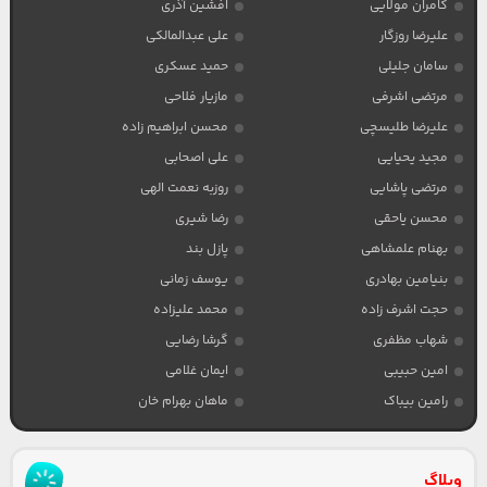
کامران مولایی
افشین آذری
علیرضا روزگار
علی عبدالمالکی
سامان جلیلی
حمید عسکری
مرتضی اشرفی
مازیار فلاحی
علیرضا طلیسچی
محسن ابراهیم زاده
مجید یحیایی
علی اصحابی
مرتضی پاشایی
روزبه نعمت الهی
محسن یاحقی
رضا شیری
بهنام علمشاهی
پازل بند
بنیامین بهادری
یوسف زمانی
حجت اشرف زاده
محمد علیزاده
شهاب مظفری
گرشا رضایی
امین حبیبی
ایمان غلامی
رامین بیباک
ماهان بهرام خان
وبلاگ