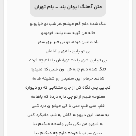
متن آهنگ ایوان بند - بام تهران
تنگ شده دلم گم میشم هر شب تو خیابونو
حاله من گریه ست پشت فرمونو
یادت عین درده، تو بی خبر بری سفر
بی تو پاییز با مهر و آبانش
بی تو این شهر با بام تهرانش با دلم چه کرده
تنگ شده دلم چاره ش اون قلبی که نمیدیه
شاهد حرفام این سفیدی رو شقیقه هامه
کجایی پس نگاه کن از جای مشتایی که رو دیواره
معلومه قلبم از تو چی داره درده که باهامه
قلبِ منی قلبِ منی تا کی میخوای درد کنی
به سمت این دیوونه کاش یه شب عقبگرد کنی
یه شهرو من یکی یکی واسطه میکنم بیا
ببین سر تو با خودم دارم چه میکنم بیا