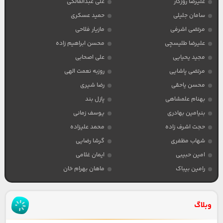
علیرضا روزگار
علی عبدالمالکی
سامان جلیلی
حمید عسکری
مرتضی اشرفی
مازیار فلاحی
علیرضا طلیسچی
محسن ابراهیم زاده
مجید یحیایی
علی اصحابی
مرتضی پاشایی
روزبه نعمت الهی
محسن یاحقی
رضا شیری
بهنام علمشاهی
پازل بند
بنیامین بهادری
یوسف زمانی
حجت اشرف زاده
محمد علیزاده
شهاب مظفری
گرشا رضایی
امین حبیبی
ایمان غلامی
رامین بیباک
ماهان بهرام خان
وبلاگ