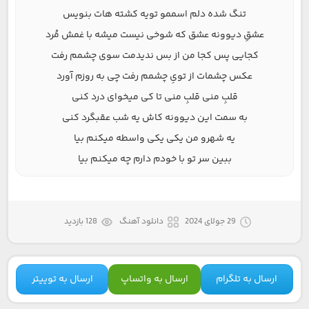
تنگ شده دلم اسممو تویه کشته هات بنویس
عشقِ دیوونه عشق که شوخی نیست میشه با غمش مُرد
کجایی پس کجا من از بس ندیدمت سوی چشمم رفت
عکس چشمات از تویِ چشمم رفت چی به روزم آورد
قلبِ منی قلبِ منی تا کی میخوای درد کنی
به سمت این دیوونه کاش یه شب عقبگرد کنی
یه شهرو من یکی یکی واسطه میکنم بیا
ببین سر تو با خودم دارم چه میکنم بیا
29 جولای 2024
دانلود آهنگ
128 بازدید
ارسال به تلگرام
ارسال به واتساپ
ارسال به توییتر