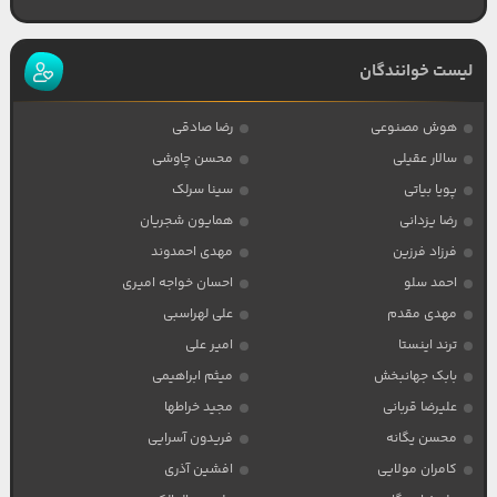
لیست خوانندگان
هوش مصنوعی
رضا صادقی
سالار عقیلی
محسن چاوشی
پویا بیاتی
سینا سرلک
رضا یزدانی
همایون شجریان
فرزاد فرزین
مهدی احمدوند
احمد سلو
احسان خواجه امیری
مهدی مقدم
علی لهراسبی
ترند اینستا
امیر علی
بابک جهانبخش
میثم ابراهیمی
علیرضا قربانی
مجید خراطها
محسن یگانه
فریدون آسرایی
کامران مولایی
افشین آذری