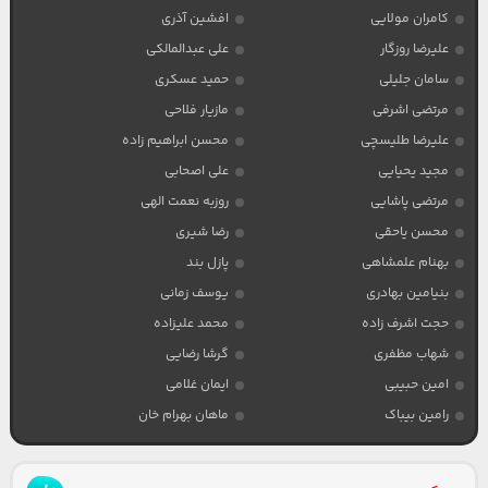
کامران مولایی
افشین آذری
علیرضا روزگار
علی عبدالمالکی
سامان جلیلی
حمید عسکری
مرتضی اشرفی
مازیار فلاحی
علیرضا طلیسچی
محسن ابراهیم زاده
مجید یحیایی
علی اصحابی
مرتضی پاشایی
روزبه نعمت الهی
محسن یاحقی
رضا شیری
بهنام علمشاهی
پازل بند
بنیامین بهادری
یوسف زمانی
حجت اشرف زاده
محمد علیزاده
شهاب مظفری
گرشا رضایی
امین حبیبی
ایمان غلامی
رامین بیباک
ماهان بهرام خان