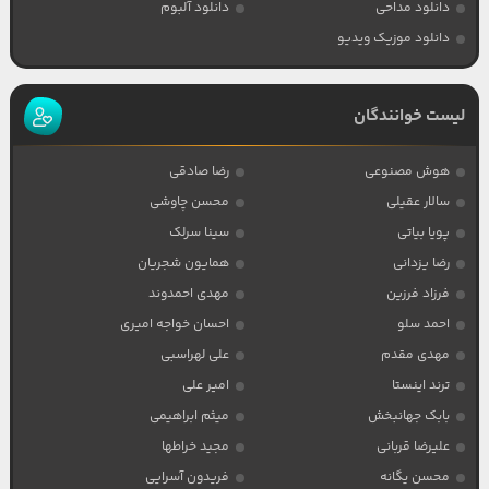
دانلود مداحی
دانلود آلبوم
دانلود موزیک ویدیو
لیست خوانندگان
هوش مصنوعی
رضا صادقی
سالار عقیلی
محسن چاوشی
پویا بیاتی
سینا سرلک
رضا یزدانی
همایون شجریان
فرزاد فرزین
مهدی احمدوند
احمد سلو
احسان خواجه امیری
مهدی مقدم
علی لهراسبی
ترند اینستا
امیر علی
بابک جهانبخش
میثم ابراهیمی
علیرضا قربانی
مجید خراطها
محسن یگانه
فریدون آسرایی