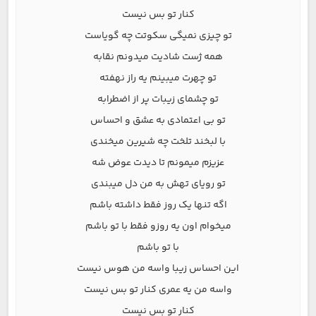
کنار تو بس نیست
تو چیزی نمیگی سکوتت چه گویاست
همه ژست شادیت میدونم نقابه
تو چهرت میبینم یه راز نهفته
تو چشمای زیبات پر از اضطرابه
تو بی اعتمادی به عشق و احساس
با لبخند تلخت چه شیرین میخندی
عزیزم میمونم تا دیدت عوض شه
تو رویای تهش به من دل میبندی
اگه تنها یک روز فقط داشته باشم
میخوام اون یه روزو فقط با تو باشم
با تو باشم
این احساس زیبا واسه من هوس نیست
واسه من یه عمری کنار تو بس نیست
کنار تو بس نیست