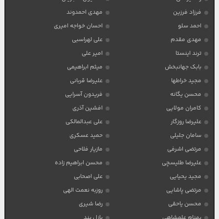
فرزاد فرزین
مهدی احمدوند
احمد سلو
احسان خواجه امیری
مهدی مقدم
علی لهراسبی
ترند اینستا
امیر علی
بابک جهانبخش
میثم ابراهیمی
مجید خراطها
علیرضا قربانی
محسن یگانه
فریدون آسرایی
کامران مولایی
افشین آذری
علیرضا روزگار
علی عبدالمالکی
سامان جلیلی
حمید عسکری
مرتضی اشرفی
مازیار فلاحی
علیرضا طلیسچی
محسن ابراهیم زاده
مجید یحیایی
علی اصحابی
مرتضی پاشایی
روزبه نعمت الهی
محسن یاحقی
رضا شیری
بهنام علمشاهی
پازل بند