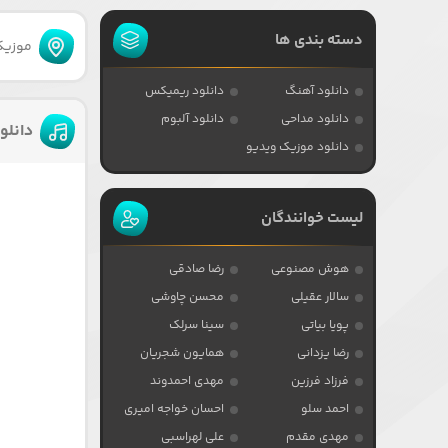
دسته بندی ها
موزیکا
دانلود آهنگ
دانلود ریمیکس
دانلود مداحی
دانلود آلبوم
دانلو
دانلود موزیک ویدیو
لیست خوانندگان
هوش مصنوعی
رضا صادقی
سالار عقیلی
محسن چاوشی
پویا بیاتی
سینا سرلک
رضا یزدانی
همایون شجریان
فرزاد فرزین
مهدی احمدوند
احمد سلو
احسان خواجه امیری
مهدی مقدم
علی لهراسبی