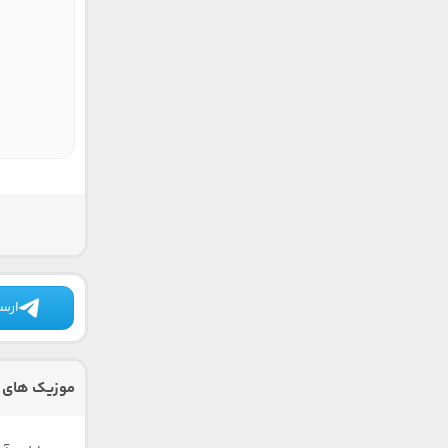
ارسا
موزیک های د