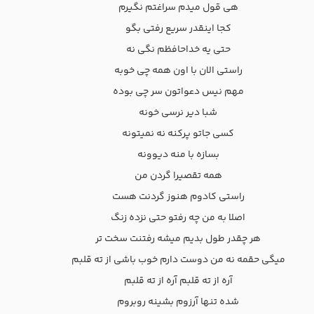
هی قول میدم سراغتم نگیرم
کجا اینقدر سریع رفتی بگو
حتی یه خداحافظم نگی نه
راستی الان با اون همه چی خوبه
مهم نیس دعواتون سر چی بوده
شبا دیر نرسی خونه
کسی جاتو پرکنه نه نمیتونه
بسازه با منه دیوونه
همه تقصیرا گردن من
راستی کادوم هنوز گردنت هست
اصلا به من چه رفتو حتی نزده زنگ
هر چقدر طول بدیم میشه رفتنت سخت تر
میگی حقمه نه من دوست دارم خوب باشی از ته قلبم
آره از ته قلبم آره از ته قلبم
شده تنها آرزوم بشینه روبروم