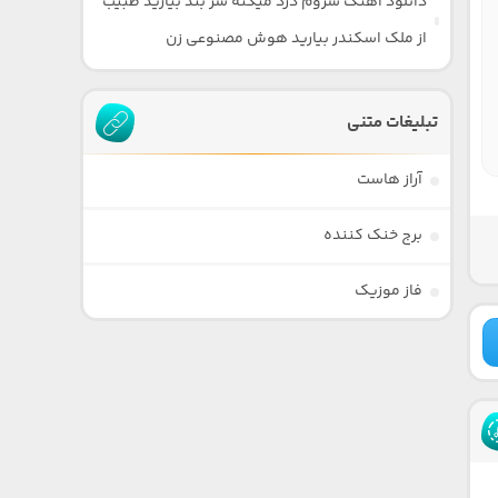
دانلود آهنگ سروم درد میکنه سر بند بیارید طبیب
از ملک اسکندر بیارید هوش مصنوعی زن
تبلیغات متنی
آراز هاست
برج خنک کننده
فاز موزیک