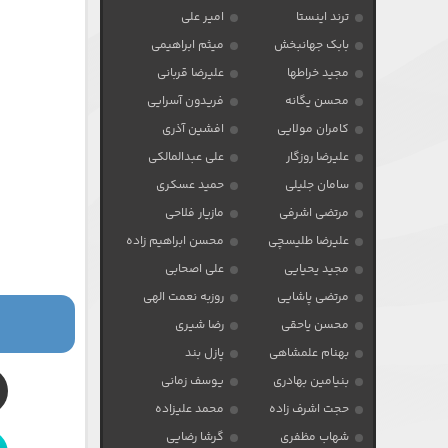
ترند اینستا
امیر علی
بابک جهانبخش
میثم ابراهیمی
مجید خراطها
علیرضا قربانی
محسن یگانه
فریدون آسرایی
کامران مولایی
افشین آذری
علیرضا روزگار
علی عبدالمالکی
سامان جلیلی
حمید عسکری
مرتضی اشرفی
مازیار فلاحی
علیرضا طلیسچی
محسن ابراهیم زاده
مجید یحیایی
علی اصحابی
مرتضی پاشایی
روزبه نعمت الهی
محسن یاحقی
رضا شیری
بهنام علمشاهی
پازل بند
بنیامین بهادری
یوسف زمانی
حجت اشرف زاده
محمد علیزاده
شهاب مظفری
گرشا رضایی