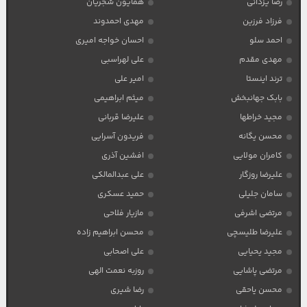
رضا یزدانی
همایون شجریان
فرزاد فرزین
مهدی احمدوند
احمد سلو
احسان خواجه امیری
مهدی مقدم
علی لهراسبی
ترند اینستا
امیر علی
بابک جهانبخش
میثم ابراهیمی
مجید خراطها
علیرضا قربانی
محسن یگانه
فریدون آسرایی
کامران مولایی
افشین آذری
علیرضا روزگار
علی عبدالمالکی
سامان جلیلی
حمید عسکری
مرتضی اشرفی
مازیار فلاحی
علیرضا طلیسچی
محسن ابراهیم زاده
مجید یحیایی
علی اصحابی
مرتضی پاشایی
روزبه نعمت الهی
محسن یاحقی
رضا شیری