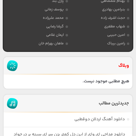
بهنام علمشاهی
پازل بند
بنیامین بهادری
یوسف زمانی
حجت اشرف زاده
محمد علیزاده
شهاب مظفری
گرشا رضایی
امین حبیبی
ایمان غلامی
رامین بیباک
ماهان بهرام خان
وبلاگ
هیچ مطلبی موجود نیست.
جدیدترین مطالب
دانلود آهنگ اردلان دوقطبی
دانلود مداحی ای وای از این دل کمتر بزن سر ای سینه بر در جواد