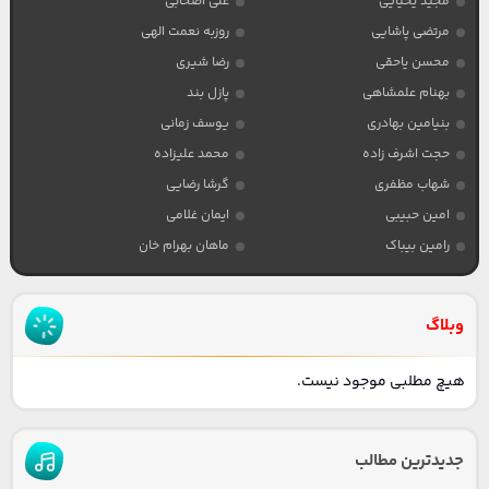
مجید یحیایی
علی اصحابی
مرتضی پاشایی
روزبه نعمت الهی
محسن یاحقی
رضا شیری
بهنام علمشاهی
پازل بند
بنیامین بهادری
یوسف زمانی
حجت اشرف زاده
محمد علیزاده
شهاب مظفری
گرشا رضایی
امین حبیبی
ایمان غلامی
رامین بیباک
ماهان بهرام خان
وبلاگ
هیچ مطلبی موجود نیست.
جدیدترین مطالب