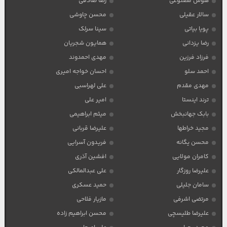
هوش مصنوعی
رضا صادقی
سالار عقیلی
محسن چاوشی
پویا بیاتی
سینا سرلک
رضا یزدانی
همایون شجریان
فرزاد فرزین
مهدی احمدوند
احمد سلو
احسان خواجه امیری
مهدی مقدم
علی لهراسبی
ترند اینستا
امیر علی
بابک جهانبخش
میثم ابراهیمی
مجید خراطها
علیرضا قربانی
محسن یگانه
فریدون آسرایی
کامران مولایی
افشین آذری
علیرضا روزگار
علی عبدالمالکی
سامان جلیلی
حمید عسکری
مرتضی اشرفی
مازیار فلاحی
علیرضا طلیسچی
محسن ابراهیم زاده