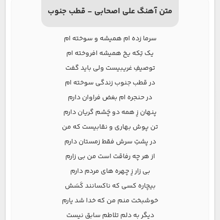
متن آهنگ علی اصحابی - قطب جنوب
سرما زده ام همیشه و سوخته ام
یک تِکه یخ همیشه افروخته ام
توصیفِ غریبیست ولی باید گفت
در قطب جنوب زندگی سوخته ام
در حنجره ام بغض فراوان دارم
پنهان زِ همه دو چَشم گریان دارم
تن پوش بهاری و نقابیست که من
در پشتِ سرش فقط زمستان دارم
از هر چه رفاقت است من بی زارم
بی زار زِ چهره های مردم دارم
بیچاره کسی که ناکسانند کَسَش
خوشبخت منم من که خدا شد یارم
دیگر به دلم تلاطم سابق نیست