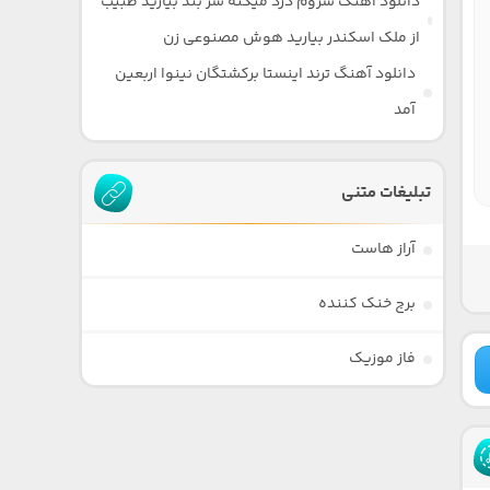
دانلود آهنگ سروم درد میکنه سر بند بیارید طبیب
از ملک اسکندر بیارید هوش مصنوعی زن
دانلود آهنگ ترند اینستا برکشتگان نینوا اربعین
آمد
تبلیغات متنی
آراز هاست
برج خنک کننده
فاز موزیک