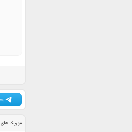
ارسا
موزیک های د