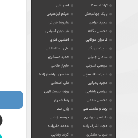
ترند اینستا
امیر علی
بابک جهانبخش
میثم ابراهیمی
مجید خراطها
علیرضا قربانی
محسن یگانه
فریدون آسرایی
کامران مولایی
افشین آذری
علیرضا روزگار
علی عبدالمالکی
سامان جلیلی
حمید عسکری
مرتضی اشرفی
مازیار فلاحی
علیرضا طلیسچی
محسن ابراهیم زاده
مجید یحیایی
علی اصحابی
مرتضی پاشایی
روزبه نعمت الهی
محسن یاحقی
رضا شیری
بهنام علمشاهی
پازل بند
بنیامین بهادری
یوسف زمانی
حجت اشرف زاده
محمد علیزاده
شهاب مظفری
گرشا رضایی