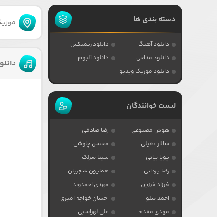
دسته بندی ها
موزیکا
دانلود آهنگ
دانلود ریمیکس
دانلود مداحی
دانلود آلبوم
دانلو
دانلود موزیک ویدیو
لیست خوانندگان
هوش مصنوعی
رضا صادقی
سالار عقیلی
محسن چاوشی
پویا بیاتی
سینا سرلک
رضا یزدانی
همایون شجریان
فرزاد فرزین
مهدی احمدوند
احمد سلو
احسان خواجه امیری
مهدی مقدم
علی لهراسبی