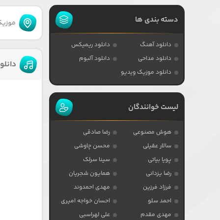
دسته بندی ها
موزیکا
دانلود آهنگ
دانلود ریمیکس
دانلود مداحی
دانلود آلبوم
دانلو
دانلود موزیک ویدیو
لیست خوانندگان
هوش مصنوعی
رضا صادقی
سالار عقیلی
محسن چاوشی
پویا بیاتی
سینا سرلک
رضا یزدانی
همایون شجریان
فرزاد فرزین
مهدی احمدوند
احمد سلو
احسان خواجه امیری
مهدی مقدم
علی لهراسبی