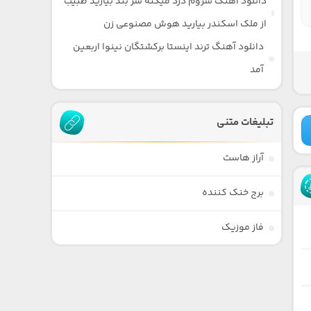
دانلود آهنگ سروم درد میکنه سر بند بیارید طبیب
از ملک اسکندر بیارید هوش مصنوعی زن
دانلود آهنگ ترند اینستا برکشتگان نینوا اربعین
آمد
تبلیغات متنی
آراز هاست
برج خنک کننده
فاز موزیک