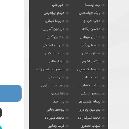
ترند اینستا
امیر علی
بابک جهانبخش
میثم ابراهیمی
مجید خراطها
علیرضا قربانی
محسن یگانه
فریدون آسرایی
کامران مولایی
افشین آذری
علیرضا روزگار
علی عبدالمالکی
سامان جلیلی
حمید عسکری
مرتضی اشرفی
مازیار فلاحی
علیرضا طلیسچی
محسن ابراهیم زاده
مجید یحیایی
علی اصحابی
مرتضی پاشایی
روزبه نعمت الهی
محسن یاحقی
رضا شیری
بهنام علمشاهی
پازل بند
بنیامین بهادری
یوسف زمانی
حجت اشرف زاده
محمد علیزاده
شهاب مظفری
گرشا رضایی