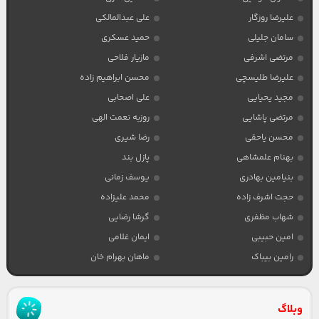
علیرضا روزگار
علی عبدالمالکی
سامان جلیلی
حمید عسکری
مرتضی اشرفی
مازیار فلاحی
علیرضا طلیسچی
محسن ابراهیم زاده
مجید یحیایی
علی اصحابی
مرتضی پاشایی
روزبه نعمت الهی
محسن یاحقی
رضا شیری
بهنام علمشاهی
پازل بند
بنیامین بهادری
یوسف زمانی
حجت اشرف زاده
محمد علیزاده
شهاب مظفری
گرشا رضایی
امین حبیبی
ایمان غلامی
رامین بیباک
ماهان بهرام خان
وبلاگ