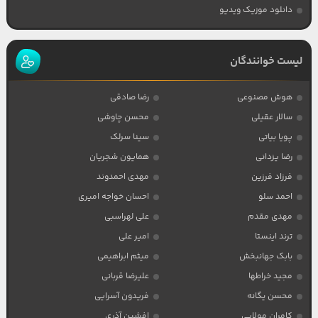
دانلود موزیک ویدیو
لیست خوانندگان
هوش مصنوعی
رضا صادقی
سالار عقیلی
محسن چاوشی
پویا بیاتی
سینا سرلک
رضا یزدانی
همایون شجریان
فرزاد فرزین
مهدی احمدوند
احمد سلو
احسان خواجه امیری
مهدی مقدم
علی لهراسبی
ترند اینستا
امیر علی
بابک جهانبخش
میثم ابراهیمی
مجید خراطها
علیرضا قربانی
محسن یگانه
فریدون آسرایی
کامران مولایی
افشین آذری