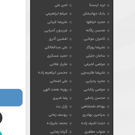
ترند اینستا
امیر علی
بابک جهانبخش
میثم ابراهیمی
مجید خراطها
علیرضا قربانی
محسن یگانه
فریدون آسرایی
کامران مولایی
افشین آذری
علیرضا روزگار
علی عبدالمالکی
سامان جلیلی
حمید عسکری
مرتضی اشرفی
مازیار فلاحی
علیرضا طلیسچی
محسن ابراهیم زاده
مجید یحیایی
علی اصحابی
مرتضی پاشایی
روزبه نعمت الهی
محسن یاحقی
رضا شیری
بهنام علمشاهی
پازل بند
بنیامین بهادری
یوسف زمانی
حجت اشرف زاده
محمد علیزاده
شهاب مظفری
گرشا رضایی