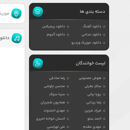
دسته بندی ها
موزیکا
دانلود آهنگ
دانلود ریمیکس
دانلود مداحی
دانلود آلبوم
دانلو
دانلود موزیک ویدیو
لیست خوانندگان
هوش مصنوعی
رضا صادقی
سالار عقیلی
محسن چاوشی
پویا بیاتی
سینا سرلک
رضا یزدانی
همایون شجریان
فرزاد فرزین
مهدی احمدوند
احمد سلو
احسان خواجه امیری
مهدی مقدم
علی لهراسبی