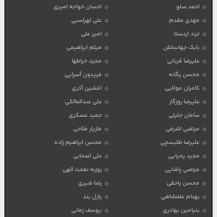
احمد سلو
احسان خواجه امیری
مهدی مقدم
علی لهراسبی
ترند اینستا
امیر علی
بابک جهانبخش
میثم ابراهیمی
علیرضا قربانی
مجید خراطها
محسن یگانه
فریدون آسرایی
کامران مولایی
افشین آذری
علیرضا روزگار
علی عبدالمالکی
سامان جلیلی
حمید عسکری
مرتضی اشرفی
مازیار فلاحی
علیرضا طلیسچی
محسن ابراهیم زاده
مجید یحیایی
علی اصحابی
مرتضی پاشایی
روزبه نعمت الهی
محسن یاحقی
رضا شیری
بهنام علمشاهی
پازل بند
بنیامین بهادری
یوسف زمانی