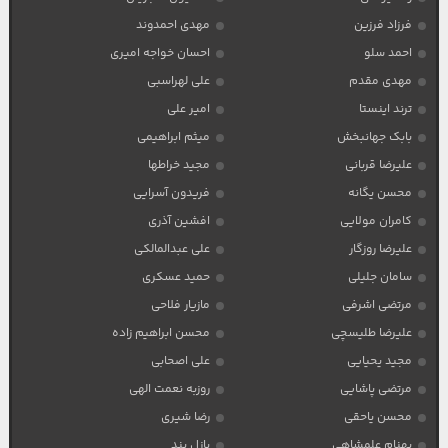
فرزاد فرزین
مهدی احمدوند
احمد سلو
احسان خواجه امیری
مهدی مقدم
علی لهراسبی
ترند اینستا
امیر علی
بابک جهانبخش
میثم ابراهیمی
علیرضا قربانی
مجید خراطها
محسن یگانه
فریدون آسرایی
کامران مولایی
افشین آذری
علیرضا روزگار
علی عبدالمالکی
سامان جلیلی
حمید عسکری
مرتضی اشرفی
مازیار فلاحی
علیرضا طلیسچی
محسن ابراهیم زاده
مجید یحیایی
علی اصحابی
مرتضی پاشایی
روزبه نعمت الهی
محسن یاحقی
رضا شیری
بهنام علمشاهی
پازل بند