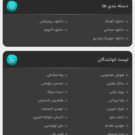
دسته بندی ها
دانلود آهنگ
دانلود ریمیکس
دانلود مداحی
دانلود آلبوم
دانلود موزیک ویدیو
لیست خوانندگان
هوش مصنوعی
رضا صادقی
سالار عقیلی
محسن چاوشی
پویا بیاتی
سینا سرلک
رضا یزدانی
همایون شجریان
فرزاد فرزین
مهدی احمدوند
احمد سلو
احسان خواجه امیری
مهدی مقدم
علی لهراسبی
ترند اینستا
امیر علی