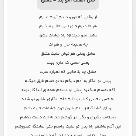
متن آهنگ امو بند - عشق
از وقتی که تورو دیدم آروم ندارم
هر جا میرم جای تورو خالی میذارم
عشق منو میندازه یاد چشات عشق
چه عجیبه حال و هوات
عشق یعنی هر تپش قلبت عشق
یعنی حسی که دارم بهت
عشق چه بلاهایی که نمیاره سرت
پیش تو انگار یه آدم دیگم به تو حسم فرق میکنه
اگه نفسم میگیره پیش تو عشقم همه ی اینا کار توئه
یه حس عجیبی کنار تو دارم دلم انگاری عاشق تو شده
رویای قشنگیه زیر نم بارون توی چشمات خیره بشم
دستامو بگیری و بگی در گوشم محاله ازت دست بکشم
این آدم عاشقو راه بدی تو قلبت واسم حتی قشنگه تصورشم
وقتی کنارمی غصه ی دنیا دیگه خیالم نیست