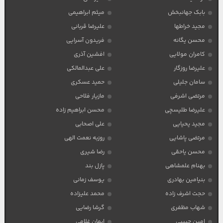
بابک جهانبخش
میثم ابراهیمی
مجید خراطها
علیرضا قربانی
محسن یگانه
فریدون آسرایی
کامران مولایی
افشین آذری
علیرضا روزگار
علی عبدالمالکی
سامان جلیلی
حمید عسکری
مرتضی اشرفی
مازیار فلاحی
علیرضا طلیسچی
محسن ابراهیم زاده
مجید یحیایی
علی اصحابی
مرتضی پاشایی
روزبه نعمت الهی
محسن یاحقی
رضا شیری
بهنام علمشاهی
پازل بند
بنیامین بهادری
یوسف زمانی
حجت اشرف زاده
محمد علیزاده
شهاب مظفری
گرشا رضایی
امین حبیبی
ایمان غلامی