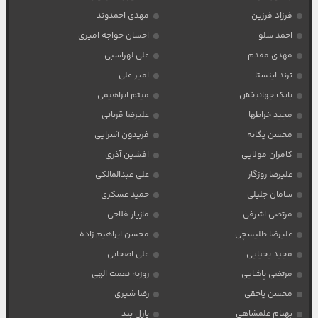
فرزاد فرزین
مهدی احمدوند
احمد سلو
احسان خواجه امیری
مهدی مقدم
علی لهراسبی
ترند اینستا
امیر علی
بابک جهانبخش
میثم ابراهیمی
مجید خراطها
علیرضا قربانی
محسن یگانه
فریدون آسرایی
کامران مولایی
افشین آذری
علیرضا روزگار
علی عبدالمالکی
سامان جلیلی
حمید عسکری
مرتضی اشرفی
مازیار فلاحی
علیرضا طلیسچی
محسن ابراهیم زاده
مجید یحیایی
علی اصحابی
مرتضی پاشایی
روزبه نعمت الهی
محسن یاحقی
رضا شیری
بهنام علمشاهی
پازل بند