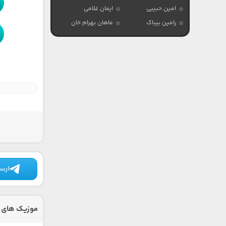
امین حبیبی
ایمان غلامی
رامین بیباک
ماهان بهرام خان
ارسا
موزیک های 