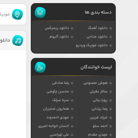
دسته بندی ها
موزیکا
دانلود آهنگ
دانلود ریمیکس
دانلود مداحی
دانلود آلبوم
دانلو
دانلود موزیک ویدیو
لیست خوانندگان
هوش مصنوعی
رضا صادقی
سالار عقیلی
محسن چاوشی
پویا بیاتی
سینا سرلک
رضا یزدانی
همایون شجریان
فرزاد فرزین
مهدی احمدوند
احمد سلو
احسان خواجه امیری
مهدی مقدم
علی لهراسبی