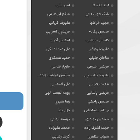
ترند اینستا
امیر علی
بابک جهانبخش
میثم ابراهیمی
مجید خراطها
علیرضا قربانی
محسن یگانه
فریدون آسرایی
کامران مولایی
افشین آذری
علیرضا روزگار
علی عبدالمالکی
سامان جلیلی
حمید عسکری
مرتضی اشرفی
مازیار فلاحی
علیرضا طلیسچی
محسن ابراهیم زاده
مجید یحیایی
علی اصحابی
مرتضی پاشایی
روزبه نعمت الهی
محسن یاحقی
رضا شیری
بهنام علمشاهی
پازل بند
بنیامین بهادری
یوسف زمانی
حجت اشرف زاده
محمد علیزاده
شهاب مظفری
گرشا رضایی