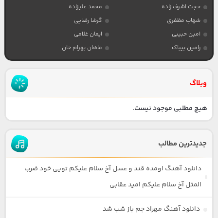
حجت اشرف زاده
محمد علیزاده
شهاب مظفری
گرشا رضایی
امین حبیبی
ایمان غلامی
رامین بیباک
ماهان بهرام خان
وبلاگ
هیچ مطلبی موجود نیست.
جدیدترین مطالب
دانلود آهنگ اومده قند و عسل آخ سلام علیکم تویی خود ضرب
المثل آخ سلام علیکم امید عقابی
دانلود آهنگ مهراد جم باز شب شد