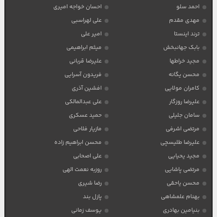
احمد سلو
احسان خواجه امیری
مهدی مقدم
علی لهراسبی
ترند اینستا
امیر علی
بابک جهانبخش
میثم ابراهیمی
مجید خراطها
علیرضا قربانی
محسن یگانه
فریدون آسرایی
کامران مولایی
افشین آذری
علیرضا روزگار
علی عبدالمالکی
سامان جلیلی
حمید عسکری
مرتضی اشرفی
مازیار فلاحی
علیرضا طلیسچی
محسن ابراهیم زاده
مجید یحیایی
علی اصحابی
مرتضی پاشایی
روزبه نعمت الهی
محسن یاحقی
رضا شیری
بهنام علمشاهی
پازل بند
بنیامین بهادری
یوسف زمانی