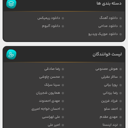
دسته بندی ها
دانلود آهنگ
دانلود ریمیکس
دانلود مداحی
دانلود آلبوم
دانلود موزیک ویدیو
لیست خوانندگان
هوش مصنوعی
رضا صادقی
سالار عقیلی
محسن چاوشی
پویا بیاتی
سینا سرلک
رضا یزدانی
همایون شجریان
فرزاد فرزین
مهدی احمدوند
احمد سلو
احسان خواجه امیری
مهدی مقدم
علی لهراسبی
ترند اینستا
امیر علی