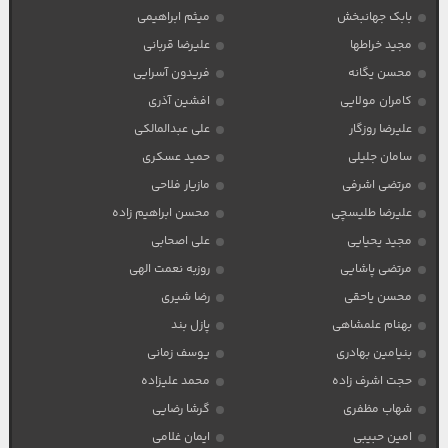
بابک جهانبخش
میثم ابراهیمی
مجید خراطها
علیرضا قربانی
محسن یگانه
فریدون آسرایی
کامران مولایی
افشین آذری
علیرضا روزگار
علی عبدالمالکی
سامان جلیلی
حمید عسکری
مرتضی اشرفی
مازیار فلاحی
علیرضا طلیسچی
محسن ابراهیم زاده
مجید یحیایی
علی اصحابی
مرتضی پاشایی
روزبه نعمت الهی
محسن یاحقی
رضا شیری
بهنام علمشاهی
پازل بند
بنیامین بهادری
یوسف زمانی
حجت اشرف زاده
محمد علیزاده
شهاب مظفری
گرشا رضایی
امین حبیبی
ایمان غلامی