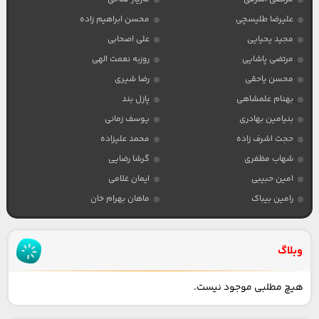
علیرضا طلیسچی
محسن ابراهیم زاده
مجید یحیایی
علی اصحابی
مرتضی پاشایی
روزبه نعمت الهی
محسن یاحقی
رضا شیری
بهنام علمشاهی
پازل بند
بنیامین بهادری
یوسف زمانی
حجت اشرف زاده
محمد علیزاده
شهاب مظفری
گرشا رضایی
امین حبیبی
ایمان غلامی
رامین بیباک
ماهان بهرام خان
وبلاگ
هیچ مطلبی موجود نیست.