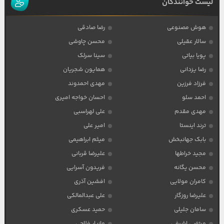
لیست خوانندگان
هوش مصنوعی
رضا صادقی
سالار عقیلی
محسن چاوشی
پویا بیاتی
سینا سرلک
رضا یزدانی
همایون شجریان
فرزاد فرزین
مهدی احمدوند
احمد سلو
احسان خواجه امیری
مهدی مقدم
علی لهراسبی
ترند اینستا
امیر علی
بابک جهانبخش
میثم ابراهیمی
مجید خراطها
علیرضا قربانی
محسن یگانه
فریدون آسرایی
کامران مولایی
افشین آذری
علیرضا روزگار
علی عبدالمالکی
سامان جلیلی
حمید عسکری
مرتضی اشرفی
مازیار فلاحی