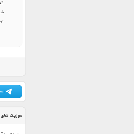
گم
شدم
تو
ارسا
موزیک های د