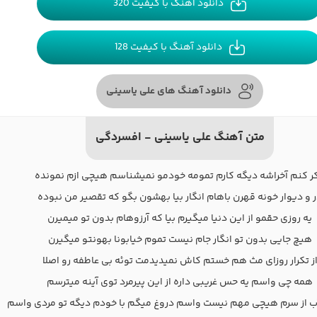
دانلود آهنگ با کیفیت 320
دانلود آهنگ با کیفیت 128
دانلود آهنگ های علی یاسینی
متن آهنگ علی یاسینی - افسردگی
ر کنم آخراشه دیگه کارم تمومه خودمو نمیشناسم هیچی ازم نمونده
 و دیوار خونه قهرن باهام انگار بیا بهشون بگو که تقصیر من نبوده
یه روزی حقمو از این دنیا میگیرم بیا که آرزوهام بدون تو میمیرن
هیچ جایی بدون تو انگار جام نیست تموم خیابونا بهونتو میگیرن
ز تکرار روزای مث هم خستم کاش نمیدیدمت توئه بی عاطفه رو اصلا
همه چی واسم یه حس غریبی داره از این پیرمرد توی آینه میترسم
 از سرم هیچی مهم نیست واسم دروغ میگم با خودم دیگه تو مردی واسم