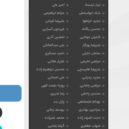
ترند اینستا
امیر علی
بابک جهانبخش
میثم ابراهیمی
مجید خراطها
علیرضا قربانی
محسن یگانه
فریدون آسرایی
کامران مولایی
افشین آذری
علیرضا روزگار
علی عبدالمالکی
سامان جلیلی
حمید عسکری
مرتضی اشرفی
مازیار فلاحی
علیرضا طلیسچی
محسن ابراهیم زاده
مجید یحیایی
علی اصحابی
مرتضی پاشایی
روزبه نعمت الهی
محسن یاحقی
رضا شیری
بهنام علمشاهی
پازل بند
بنیامین بهادری
یوسف زمانی
حجت اشرف زاده
محمد علیزاده
شهاب مظفری
گرشا رضایی