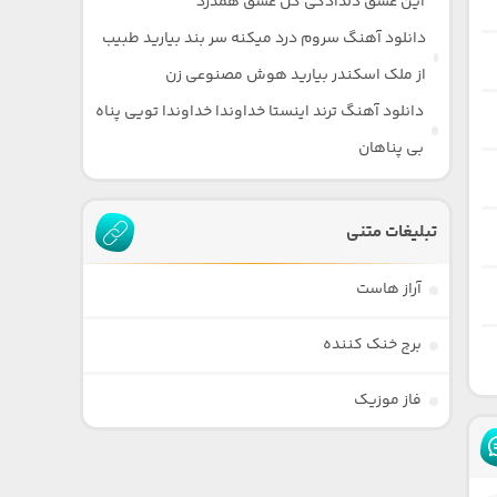
این عشق دلدادگی گل عشق همدرد
دانلود آهنگ سروم درد میکنه سر بند بیارید طبیب
از ملک اسکندر بیارید هوش مصنوعی زن
دانلود آهنگ ترند اینستا خداوندا خداوندا تویی پناه
بی پناهان
تبلیغات متنی
آراز هاست
برج خنک کننده
فاز موزیک