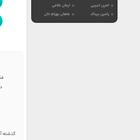
امین حبیبی
ایمان غلامی
رامین بیباک
ماهان بهرام خان
فک
در
ا
گذشته آب