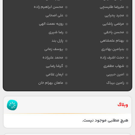
علیرضا طلیسچی
محسن ابراهیم زاده
مجید یحیایی
علی اصحابی
مرتضی پاشایی
روزبه نعمت الهی
محسن یاحقی
رضا شیری
بهنام علمشاهی
پازل بند
بنیامین بهادری
یوسف زمانی
حجت اشرف زاده
محمد علیزاده
شهاب مظفری
گرشا رضایی
امین حبیبی
ایمان غلامی
رامین بیباک
ماهان بهرام خان
وبلاگ
هیچ مطلبی موجود نیست.