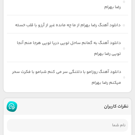
رضا بهرام
دانلود آهنگ رضا بهرام از ما چه مانده غیر از آرزو با قلب خسته
دانلود آهنگ به گمانم ساحل تویی دریا تویی هرجا منم آنجا
تویی رضا بهرام
دانلود آهنگ روزاﻣﻮ ﺑﺎ دﻟﺘﻨﮕﻰ ﺳﺮ ﻣﻰ ﻛﻨﻢ ﺷﺒﺎﻣﻮ ﺑﺎ ﻓﻜﺮت ﺳﺤﺮ
ﻣﻴﻜﻨﻢ رضا بهرام
نظرات کاربران