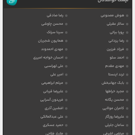
لیست خوانندگان
هوش مصنوعی
رضا صادقی
سالار عقیلی
محسن چاوشی
پویا بیاتی
سینا سرلک
رضا یزدانی
همایون شجریان
فرزاد فرزین
مهدی احمدوند
احمد سلو
احسان خواجه امیری
مهدی مقدم
علی لهراسبی
ترند اینستا
امیر علی
بابک جهانبخش
میثم ابراهیمی
مجید خراطها
علیرضا قربانی
محسن یگانه
فریدون آسرایی
کامران مولایی
افشین آذری
علیرضا روزگار
علی عبدالمالکی
سامان جلیلی
حمید عسکری
مرتضی اشرفی
مازیار فلاحی