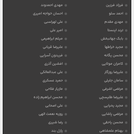
فرزاد فرزین
مهدی احمدوند
احمد سلو
احسان خواجه امیری
مهدی مقدم
علی لهراسبی
ترند اینستا
امیر علی
بابک جهانبخش
میثم ابراهیمی
مجید خراطها
علیرضا قربانی
محسن یگانه
فریدون آسرایی
کامران مولایی
افشین آذری
علیرضا روزگار
علی عبدالمالکی
سامان جلیلی
حمید عسکری
مرتضی اشرفی
مازیار فلاحی
علیرضا طلیسچی
محسن ابراهیم زاده
مجید یحیایی
علی اصحابی
مرتضی پاشایی
روزبه نعمت الهی
محسن یاحقی
رضا شیری
بهنام علمشاهی
پازل بند