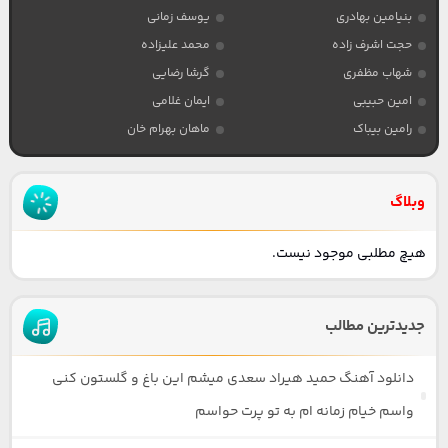
بنیامین بهادری
یوسف زمانی
حجت اشرف زاده
محمد علیزاده
شهاب مظفری
گرشا رضایی
امین حبیبی
ایمان غلامی
رامین بیباک
ماهان بهرام خان
وبلاگ
هیچ مطلبی موجود نیست.
جدیدترین مطالب
دانلود آهنگ حمید هیراد سعدی میشم این باغ و گلستون کنی
واسم خیام زمانه ام به تو پرت حواسم