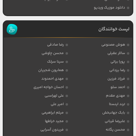
دانلود موزیک ویدیو
لیست خوانندگان
هوش مصنوعی
رضا صادقی
سالار عقیلی
محسن چاوشی
پویا بیاتی
سینا سرلک
رضا یزدانی
همایون شجریان
فرزاد فرزین
مهدی احمدوند
احمد سلو
احسان خواجه امیری
مهدی مقدم
علی لهراسبی
ترند اینستا
امیر علی
بابک جهانبخش
میثم ابراهیمی
علیرضا قربانی
مجید خراطها
محسن یگانه
فریدون آسرایی