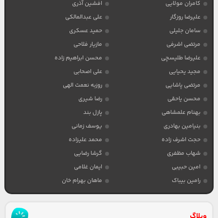
کامران مولایی
افشین آذری
علیرضا روزگار
علی عبدالمالکی
سامان جلیلی
حمید عسکری
مرتضی اشرفی
مازیار فلاحی
علیرضا طلیسچی
محسن ابراهیم زاده
مجید یحیایی
علی اصحابی
مرتضی پاشایی
روزبه نعمت الهی
محسن یاحقی
رضا شیری
بهنام علمشاهی
پازل بند
بنیامین بهادری
یوسف زمانی
حجت اشرف زاده
محمد علیزاده
شهاب مظفری
گرشا رضایی
امین حبیبی
ایمان غلامی
رامین بیباک
ماهان بهرام خان
وبلاگ