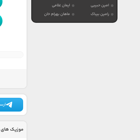
امین حبیبی
ایمان غلامی
رامین بیباک
ماهان بهرام خان
ارسا
موزیک های د