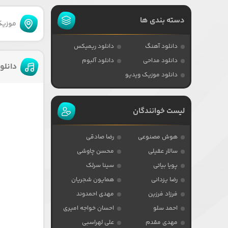
دسته بندی ها
موزیکا
دانلود آهنگ
دانلود ریمیکس
دانلود مداحی
دانلود آلبوم
دانلو
دانلود موزیک ویدیو
لیست خوانندگان
هوش مصنوعی
رضا صادقی
سالار عقیلی
محسن چاوشی
پویا بیاتی
سینا سرلک
رضا یزدانی
همایون شجریان
فرزاد فرزین
مهدی احمدوند
احمد سلو
احسان خواجه امیری
مهدی مقدم
علی لهراسبی