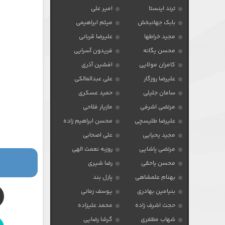
ترند اینستا
امیر علی
بابک جهانبخش
میثم ابراهیمی
مجید خراطها
علیرضا قربانی
محسن یگانه
فریدون آسرایی
کامران مولایی
افشین آذری
علیرضا روزگار
علی عبدالمالکی
سامان جلیلی
حمید عسکری
مرتضی اشرفی
مازیار فلاحی
علیرضا طلیسچی
محسن ابراهیم زاده
مجید یحیایی
علی اصحابی
مرتضی پاشایی
روزبه نعمت الهی
محسن یاحقی
رضا شیری
بهنام علمشاهی
پازل بند
بنیامین بهادری
یوسف زمانی
حجت اشرف زاده
محمد علیزاده
شهاب مظفری
گرشا رضایی