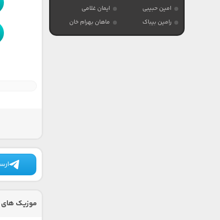
امین حبیبی
ایمان غلامی
رامین بیباک
ماهان بهرام خان
ارسا
موزیک های د