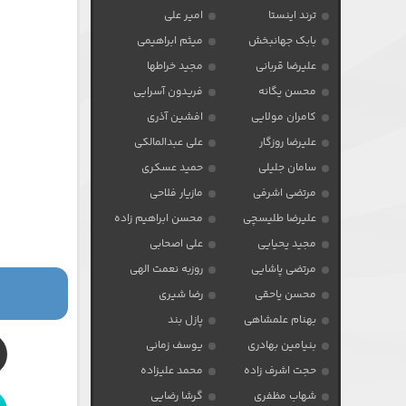
ترند اینستا
امیر علی
بابک جهانبخش
میثم ابراهیمی
علیرضا قربانی
مجید خراطها
محسن یگانه
فریدون آسرایی
کامران مولایی
افشین آذری
علیرضا روزگار
علی عبدالمالکی
سامان جلیلی
حمید عسکری
مرتضی اشرفی
مازیار فلاحی
علیرضا طلیسچی
محسن ابراهیم زاده
مجید یحیایی
علی اصحابی
مرتضی پاشایی
روزبه نعمت الهی
محسن یاحقی
رضا شیری
بهنام علمشاهی
پازل بند
بنیامین بهادری
یوسف زمانی
حجت اشرف زاده
محمد علیزاده
شهاب مظفری
گرشا رضایی