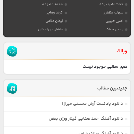
حجت اشرف زاده
محمد علیزاده
شهاب مظفری
گرشا رضایی
امین حبیبی
ایمان غلامی
رامین بیباک
ماهان بهرام خان
وبلاگ
هیچ مطلبی موجود نیست.
جدیدترین مطالب
دانلود پادکست آرش محسنی میراژ 1
دانلود آهنگ احمد صفایی گیتار ورژن بعض
دانلود آهنگ ویناک پارافین