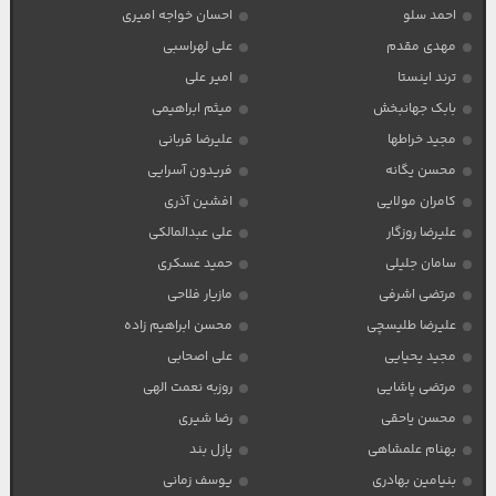
احمد سلو
احسان خواجه امیری
مهدی مقدم
علی لهراسبی
ترند اینستا
امیر علی
بابک جهانبخش
میثم ابراهیمی
مجید خراطها
علیرضا قربانی
محسن یگانه
فریدون آسرایی
کامران مولایی
افشین آذری
علیرضا روزگار
علی عبدالمالکی
سامان جلیلی
حمید عسکری
مرتضی اشرفی
مازیار فلاحی
علیرضا طلیسچی
محسن ابراهیم زاده
مجید یحیایی
علی اصحابی
مرتضی پاشایی
روزبه نعمت الهی
محسن یاحقی
رضا شیری
بهنام علمشاهی
پازل بند
بنیامین بهادری
یوسف زمانی