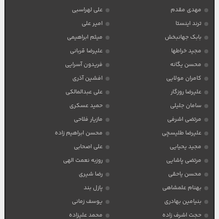
مهدی مقدم
علی لهراسبی
ترند اینستا
امیر علی
بابک جهانبخش
میثم ابراهیمی
مجید خراطها
علیرضا قربانی
محسن یگانه
فریدون آسرایی
کامران مولایی
افشین آذری
علیرضا روزگار
علی عبدالمالکی
سامان جلیلی
حمید عسکری
مرتضی اشرفی
مازیار فلاحی
علیرضا طلیسچی
محسن ابراهیم زاده
مجید یحیایی
علی اصحابی
مرتضی پاشایی
روزبه نعمت الهی
محسن یاحقی
رضا شیری
بهنام علمشاهی
پازل بند
بنیامین بهادری
یوسف زمانی
حجت اشرف زاده
محمد علیزاده