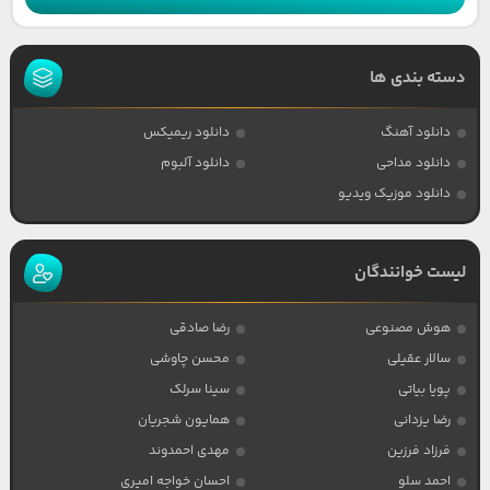
دسته بندی ها
دانلود آهنگ
دانلود ریمیکس
دانلود مداحی
دانلود آلبوم
دانلود موزیک ویدیو
لیست خوانندگان
هوش مصنوعی
رضا صادقی
سالار عقیلی
محسن چاوشی
پویا بیاتی
سینا سرلک
رضا یزدانی
همایون شجریان
فرزاد فرزین
مهدی احمدوند
احمد سلو
احسان خواجه امیری