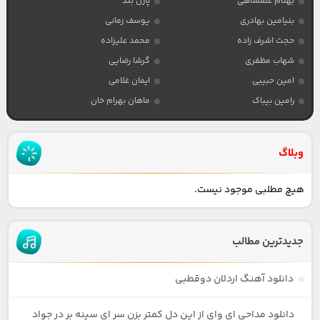
بهنام علمشاهی
پازل بند
بنیامین بهادری
یوسف زمانی
حجت اشرف زاده
محمد علیزاده
شهاب مظفری
گرشا رضایی
امین حبیبی
ایمان غلامی
رامین بیباک
ماهان بهرام خان
وبلاگ
هیچ مطلبی موجود نیست.
جدیدترین مطالب
دانلود آهنگ اردلان دوقطبی
دانلود مداحی ای وای از این دل کمتر بزن سر ای سینه بر در جواد