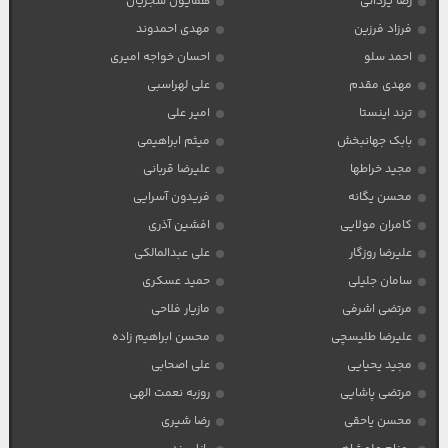
رضا یزدانی
همایون شجریان
فرزاد فرزین
مهدی احمدوند
احمد سلو
احسان خواجه امیری
مهدی مقدم
علی لهراسبی
ترند اینستا
امیر علی
بابک جهانبخش
میثم ابراهیمی
مجید خراطها
علیرضا قربانی
محسن یگانه
فریدون آسرایی
کامران مولایی
افشین آذری
علیرضا روزگار
علی عبدالمالکی
سامان جلیلی
حمید عسکری
مرتضی اشرفی
مازیار فلاحی
علیرضا طلیسچی
محسن ابراهیم زاده
مجید یحیایی
علی اصحابی
مرتضی پاشایی
روزبه نعمت الهی
محسن یاحقی
رضا شیری