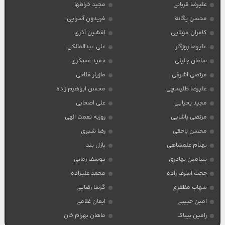
علیرضا قربانی
مجید خراطها
محسن یگانه
فریدون آسرایی
کامران مولایی
افشین آذری
علیرضا روزگار
علی عبدالمالکی
سامان جلیلی
حمید عسکری
مرتضی اشرفی
مازیار فلاحی
علیرضا طلیسچی
محسن ابراهیم زاده
مجید یحیایی
علی اصحابی
مرتضی پاشایی
روزبه نعمت الهی
محسن یاحقی
رضا شیری
بهنام علمشاهی
پازل بند
بنیامین بهادری
یوسف زمانی
حجت اشرف زاده
محمد علیزاده
شهاب مظفری
گرشا رضایی
امین حبیبی
ایمان غلامی
رامین بیباک
ماهان بهرام خان