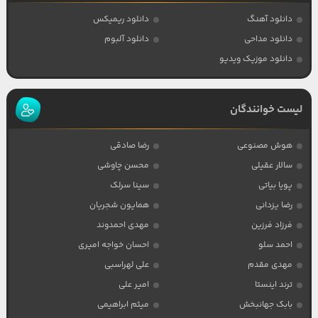
دانلود آهنگ
دانلود ریمیکس
دانلود مداحی
دانلود آلبوم
دانلود موزیک ویدیو
لیست خوانندگان
هوش مصنوعی
رضا صادقی
سالار عقیلی
محسن چاوشی
پویا بیاتی
سینا سرلک
رضا یزدانی
همایون شجریان
فرزاد فرزین
مهدی احمدوند
احمد سلو
احسان خواجه امیری
مهدی مقدم
علی لهراسبی
ترند اینستا
امیر علی
بابک جهانبخش
میثم ابراهیمی