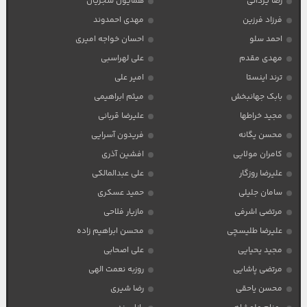
رضا یزدانی
همایون شجریان
فرزاد فرزین
مهدی احمدوند
احمد سلو
احسان خواجه امیری
مهدی مقدم
علی لهراسبی
ترند اینستا
امیر علی
بابک جهانبخش
میثم ابراهیمی
مجید خراطها
علیرضا قربانی
محسن یگانه
فریدون آسرایی
کامران مولایی
افشین آذری
علیرضا روزگار
علی عبدالمالکی
سامان جلیلی
حمید عسکری
مرتضی اشرفی
مازیار فلاحی
علیرضا طلیسچی
محسن ابراهیم زاده
مجید یحیایی
علی اصحابی
مرتضی پاشایی
روزبه نعمت الهی
محسن یاحقی
رضا شیری