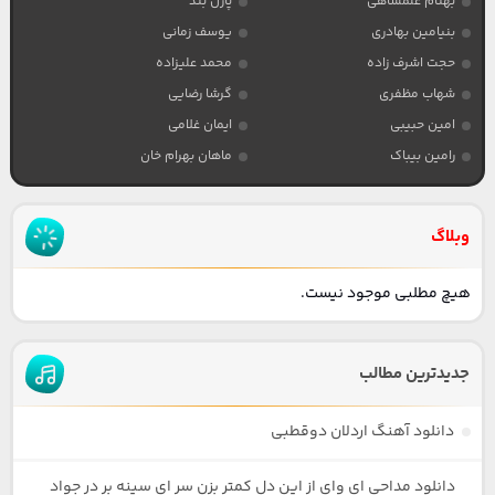
بهنام علمشاهی
پازل بند
بنیامین بهادری
یوسف زمانی
حجت اشرف زاده
محمد علیزاده
شهاب مظفری
گرشا رضایی
امین حبیبی
ایمان غلامی
رامین بیباک
ماهان بهرام خان
وبلاگ
هیچ مطلبی موجود نیست.
جدیدترین مطالب
دانلود آهنگ اردلان دوقطبی
دانلود مداحی ای وای از این دل کمتر بزن سر ای سینه بر در جواد