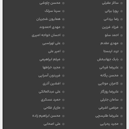
سالار عقیلی
محسن چاوشی
پویا بیاتی
سینا سرلک
رضا یزدانی
همایون شجریان
فرزاد فرزین
مهدی احمدوند
احمد سلو
احسان خواجه امیری
مهدی مقدم
علی لهراسبی
ترند اینستا
امیر علی
بابک جهانبخش
میثم ابراهیمی
علیرضا قربانی
مجید خراطها
محسن یگانه
فریدون آسرایی
کامران مولایی
افشین آذری
علیرضا روزگار
علی عبدالمالکی
سامان جلیلی
حمید عسکری
مرتضی اشرفی
مازیار فلاحی
علیرضا طلیسچی
محسن ابراهیم زاده
مجید یحیایی
علی اصحابی