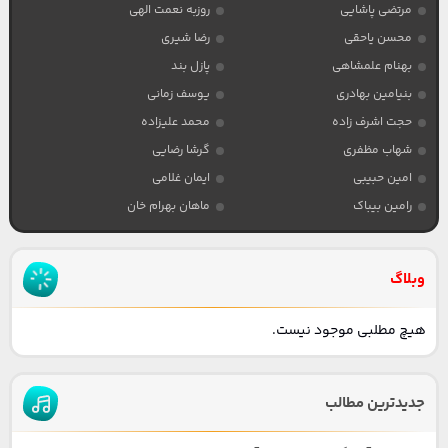
مرتضی پاشایی
روزبه نعمت الهی
محسن یاحقی
رضا شیری
بهنام علمشاهی
پازل بند
بنیامین بهادری
یوسف زمانی
حجت اشرف زاده
محمد علیزاده
شهاب مظفری
گرشا رضایی
امین حبیبی
ایمان غلامی
رامین بیباک
ماهان بهرام خان
وبلاگ
هیچ مطلبی موجود نیست.
جدیدترین مطالب