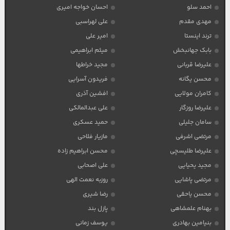
احمد سلو
احسان خواجه امیری
مهدی مقدم
علی لهراسبی
ترند اینستا
امیر علی
بابک جهانبخش
میثم ابراهیمی
علیرضا قربانی
مجید خراطها
محسن یگانه
فریدون آسرایی
کامران مولایی
افشین آذری
علیرضا روزگار
علی عبدالمالکی
سامان جلیلی
حمید عسکری
مرتضی اشرفی
مازیار فلاحی
علیرضا طلیسچی
محسن ابراهیم زاده
مجید یحیایی
علی اصحابی
مرتضی پاشایی
روزبه نعمت الهی
محسن یاحقی
رضا شیری
بهنام علمشاهی
پازل بند
بنیامین بهادری
یوسف زمانی