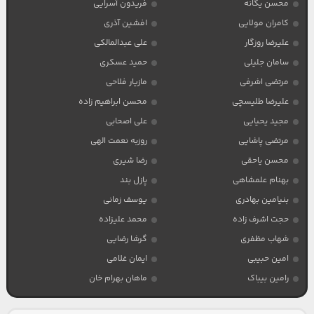
محسن یگانه
فریدون آسرایی
کامران مولایی
افشین آذری
علیرضا روزگار
علی عبدالمالکی
سامان جلیلی
حمید عسکری
مرتضی اشرفی
مازیار فلاحی
علیرضا طلیسچی
محسن ابراهیم زاده
مجید یحیایی
علی اصحابی
مرتضی پاشایی
روزبه نعمت الهی
محسن یاحقی
رضا شیری
بهنام علمشاهی
پازل بند
بنیامین بهادری
یوسف زمانی
حجت اشرف زاده
محمد علیزاده
شهاب مظفری
گرشا رضایی
امین حبیبی
ایمان غلامی
رامین بیباک
ماهان بهرام خان