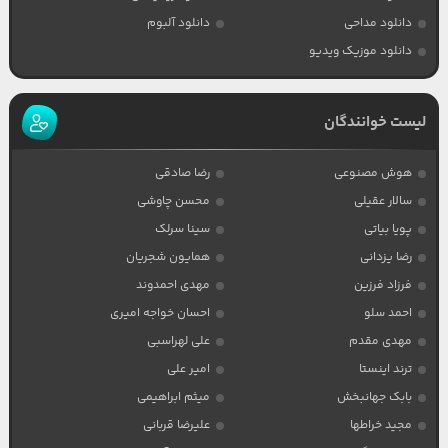
دانلود مداحی
دانلود آلبوم
دانلود موزیک ویدیو
لیست خوانندگان
هوش مصنوعی
رضا صادقی
سالار عقیلی
محسن چاوشی
پویا بیاتی
سینا سرلک
رضا یزدانی
همایون شجریان
فرزاد فرزین
مهدی احمدوند
احمد سلو
احسان خواجه امیری
مهدی مقدم
علی لهراسبی
ترند اینستا
امیر علی
بابک جهانبخش
میثم ابراهیمی
مجید خراطها
علیرضا قربانی