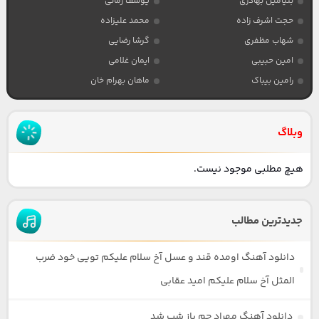
بنیامین بهادری
یوسف زمانی
حجت اشرف زاده
محمد علیزاده
شهاب مظفری
گرشا رضایی
امین حبیبی
ایمان غلامی
رامین بیباک
ماهان بهرام خان
وبلاگ
هیچ مطلبی موجود نیست.
جدیدترین مطالب
دانلود آهنگ اومده قند و عسل آخ سلام علیکم تویی خود ضرب
المثل آخ سلام علیکم امید عقابی
دانلود آهنگ مهراد جم باز شب شد