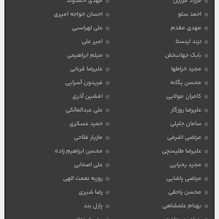
فرزاد فرزین
مهدی احمدوند
احمد سلو
احسان خواجه امیری
مهدی مقدم
علی لهراسبی
ترند اینستا
امیر علی
بابک جهانبخش
میثم ابراهیمی
مجید خراطها
علیرضا قربانی
محسن یگانه
فریدون آسرایی
کامران مولایی
افشین آذری
علیرضا روزگار
علی عبدالمالکی
سامان جلیلی
حمید عسکری
مرتضی اشرفی
مازیار فلاحی
علیرضا طلیسچی
محسن ابراهیم زاده
مجید یحیایی
علی اصحابی
مرتضی پاشایی
روزبه نعمت الهی
محسن یاحقی
رضا شیری
بهنام علمشاهی
پازل بند