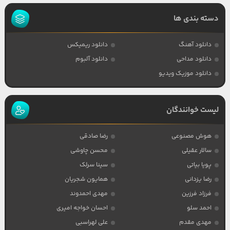
دسته بندی ها
دانلود آهنگ
دانلود ریمیکس
دانلود مداحی
دانلود آلبوم
دانلود موزیک ویدیو
لیست خوانندگان
هوش مصنوعی
رضا صادقی
سالار عقیلی
محسن چاوشی
پویا بیاتی
سینا سرلک
رضا یزدانی
همایون شجریان
فرزاد فرزین
مهدی احمدوند
احمد سلو
احسان خواجه امیری
مهدی مقدم
علی لهراسبی