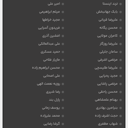
ترند اینستا
امیر علی
بابک جهانبخش
میثم ابراهیمی
علیرضا قربانی
مجید خراطها
محسن یگانه
فریدون آسرایی
کامران مولایی
افشین آذری
علیرضا روزگار
علی عبدالمالکی
سامان جلیلی
حمید عسکری
مرتضی اشرفی
مازیار فلاحی
علیرضا طلیسچی
محسن ابراهیم زاده
مجید یحیایی
علی اصحابی
مرتضی پاشایی
روزبه نعمت الهی
محسن یاحقی
رضا شیری
بهنام علمشاهی
پازل بند
بنیامین بهادری
یوسف زمانی
حجت اشرف زاده
محمد علیزاده
شهاب مظفری
گرشا رضایی