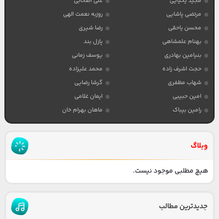
مجید یحیایی
علی اصحابی
مرتضی پاشایی
روزبه نعمت الهی
محسن یاحقی
رضا شیری
بهنام علمشاهی
پازل بند
بنیامین بهادری
یوسف زمانی
حجت اشرف زاده
محمد علیزاده
شهاب مظفری
گرشا رضایی
امین حبیبی
ایمان غلامی
رامین بیباک
ماهان بهرام خان
وبلاگ
هیچ مطلبی موجود نیست.
جدیدترین مطالب