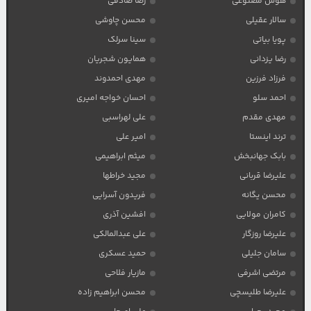
هوش مصنوعی
رضا صادقی
سالار عقیلی
محسن چاوشی
پویا بیاتی
سینا سرلک
رضا یزدانی
همایون شجریان
فرزاد فرزین
مهدی احمدوند
احمد سلو
احسان خواجه امیری
مهدی مقدم
علی لهراسبی
ترند اینستا
امیر علی
بابک جهانبخش
میثم ابراهیمی
علیرضا قربانی
مجید خراطها
محسن یگانه
فریدون آسرایی
کامران مولایی
افشین آذری
علیرضا روزگار
علی عبدالمالکی
سامان جلیلی
حمید عسکری
مرتضی اشرفی
مازیار فلاحی
علیرضا طلیسچی
محسن ابراهیم زاده