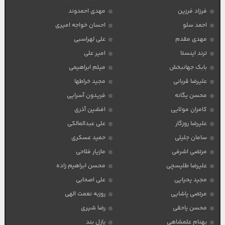
فرزاد فرزین
مهدی احمدوند
احمد سلو
احسان خواجه امیری
مهدی مقدم
علی لهراسبی
ترند اینستا
امیر علی
بابک جهانبخش
میثم ابراهیمی
علیرضا قربانی
مجید خراطها
محسن یگانه
فریدون آسرایی
کامران مولایی
افشین آذری
علیرضا روزگار
علی عبدالمالکی
سامان جلیلی
حمید عسکری
مرتضی اشرفی
مازیار فلاحی
علیرضا طلیسچی
محسن ابراهیم زاده
مجید یحیایی
علی اصحابی
مرتضی پاشایی
روزبه نعمت الهی
محسن یاحقی
رضا شیری
بهنام علمشاهی
پازل بند