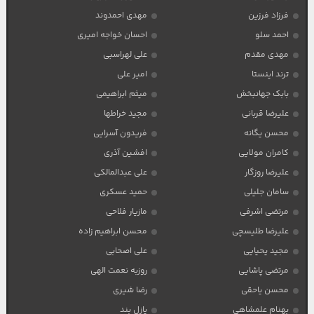
فرزاد فرزین
مهدی احمدوند
احمد سلو
احسان خواجه امیری
مهدی مقدم
علی لهراسبی
ترند اینستا
امیر علی
بابک جهانبخش
میثم ابراهیمی
علیرضا قربانی
مجید خراطها
محسن یگانه
فریدون آسرایی
کامران مولایی
افشین آذری
علیرضا روزگار
علی عبدالمالکی
سامان جلیلی
حمید عسکری
مرتضی اشرفی
مازیار فلاحی
علیرضا طلیسچی
محسن ابراهیم زاده
مجید یحیایی
علی اصحابی
مرتضی پاشایی
روزبه نعمت الهی
محسن یاحقی
رضا شیری
بهنام علمشاهی
پازل بند