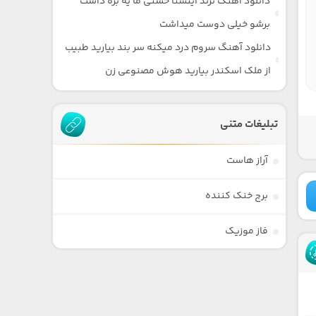
دانلود آهنگ ترند اینستا حسنی ما یه بره داشت
برشو خیلی دوست میداشت
دانلود آهنگ سروم درد میکنه سر بند بیارید طبیب
از ملک اسکندر بیارید هوش مصنوعی زن
تبلیغات متنی
آراز هاست
برج خنک کننده
فاز موزیک