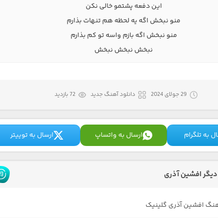
این دفعه پشتمو خالی نکن
منو نبخش اگه یه لحظه هم تنهات بذارم
منو نبخش اگه بازم واسه تو کم بذارم
نبخش نبخش نبخش
29 جولای 2024
دانلود آهنگ جدید
72 بازدید
ل به تلگرام
ارسال به واتساپ
ارسال به توییتر
یگر افشین آذری
هنگ افشین آذری گلینیک