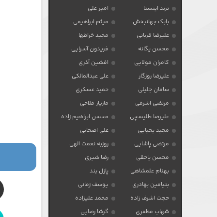
ترند اینستا
امیر علی
بابک جهانبخش
میثم ابراهیمی
علیرضا قربانی
مجید خراطها
محسن یگانه
فریدون آسرایی
کامران مولایی
افشین آذری
علیرضا روزگار
علی عبدالمالکی
سامان جلیلی
حمید عسکری
مرتضی اشرفی
مازیار فلاحی
علیرضا طلیسچی
محسن ابراهیم زاده
مجید یحیایی
علی اصحابی
مرتضی پاشایی
روزبه نعمت الهی
محسن یاحقی
رضا شیری
بهنام علمشاهی
پازل بند
بنیامین بهادری
یوسف زمانی
حجت اشرف زاده
محمد علیزاده
شهاب مظفری
گرشا رضایی