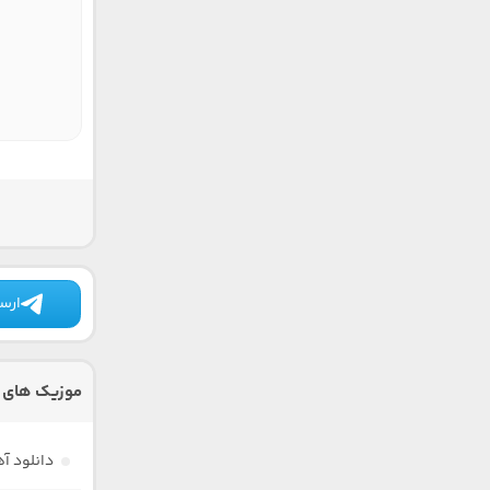
ارسا
موزیک های د
دانلود آ