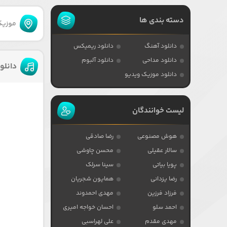
دسته بندی ها
موزیکا
دانلود آهنگ
دانلود ریمیکس
دانلود مداحی
دانلود آلبوم
دانلو
دانلود موزیک ویدیو
لیست خوانندگان
هوش مصنوعی
رضا صادقی
سالار عقیلی
محسن چاوشی
پویا بیاتی
سینا سرلک
رضا یزدانی
همایون شجریان
فرزاد فرزین
مهدی احمدوند
احمد سلو
احسان خواجه امیری
مهدی مقدم
علی لهراسبی